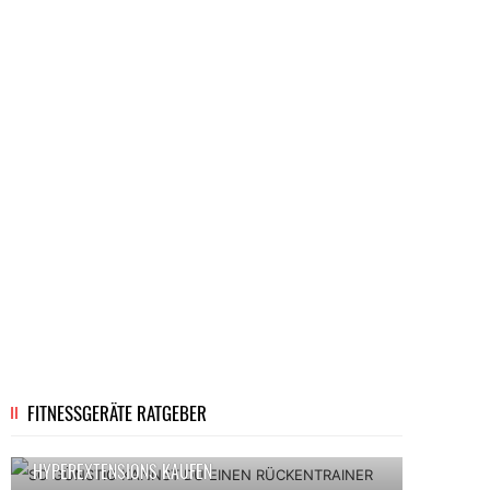
SICHERES FITNESS UND BRUST-TRAINING MIT
BRUSTIMPLANTATEN
LEGALES DOPING FÜR DEINE MUSKELN MIT
CREATIN KAPSELN
DIE 50 BESTEN BODYBUILDING TIPPS -
TRAINING WIE EIN PROFI
FITNESSGERÄTE RATGEBER
SO GÜNSTIG KANNST DU EINEN RÜCKENTRAINER FÜR
HYPEREXTENSIONS KAUFEN