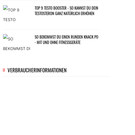
TOP 9 TESTO BOOSTER - SO KANNST DU DEIN
TESTOSTERON GANZ NATÜRLICH ERHÖHEN
SO BEKOMMST DU EINEN RUNDEN KNACK PO
- MIT UND OHNE FITNESSGERÄTE
8 PRAKTISCHE TIPPS FÜR ANFÄNGER IM
VERBRAUCHERINFORMATIONEN
KRAFTRAUM
4 HAARSTRÄUBENDE MYTHEN ÜBER FRAUEN
UND FITNESS
FUNKTIONELLES TRAINING - EFFEKTIV ZUM
TRAUMKÖRPER